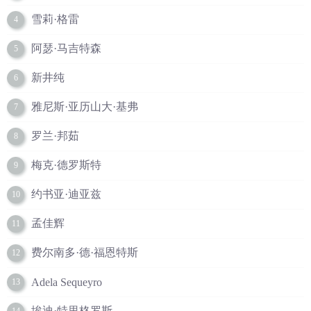
雪莉·格雷
4
阿瑟·马吉特森
5
新井纯
6
雅尼斯·亚历山大·基弗
7
罗兰·邦茹
8
梅克·德罗斯特
9
约书亚·迪亚兹
10
孟佳辉
11
费尔南多·德·福恩特斯
12
Adela Sequeyro
13
埃迪·特里格罗斯