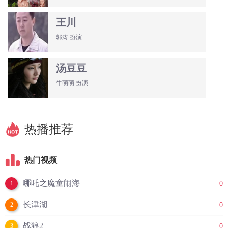
王川
郭涛 扮演
汤豆豆
牛萌萌 扮演
热播推荐
热门视频
哪吒之魔童闹海
0
1
长津湖
0
2
战狼2
0
3