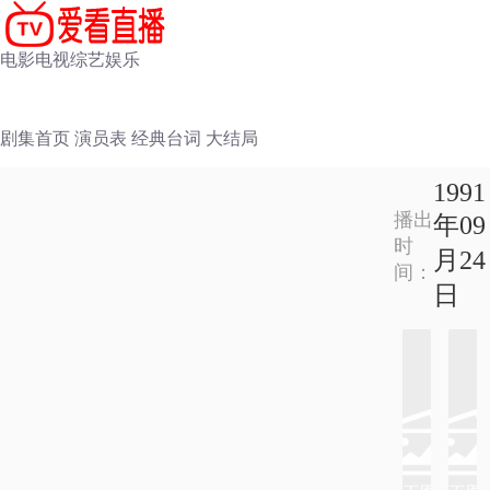
电影
电视
综艺
娱乐
剧集首页
演员表
经典台词
大结局
1991
播出
年09
时
月24
间：
日