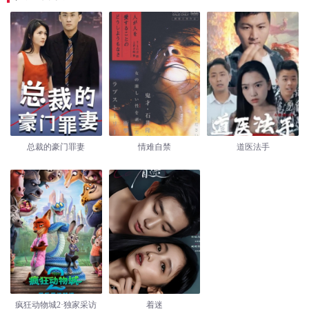
总裁的豪门罪妻
情难自禁
道医法手
疯狂动物城2·独家采访
着迷