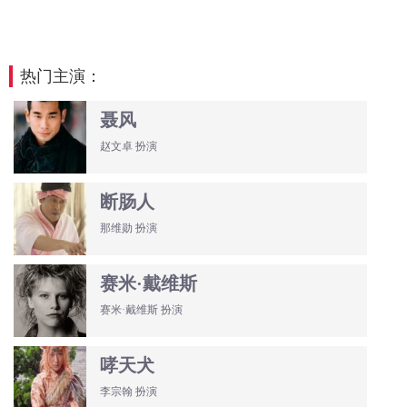
热门主演：
聂风
赵文卓 扮演
断肠人
那维勋 扮演
赛米·戴维斯
赛米·戴维斯 扮演
哮天犬
李宗翰 扮演