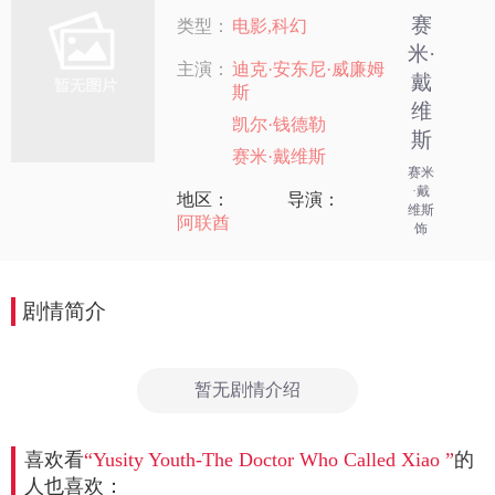
赛
类型：
电影,科幻
米·
主演：
迪克·安东尼·威廉姆
戴
斯
维
凯尔·钱德勒
斯
赛米·戴维斯
赛米
·戴
地区：
导演：
维斯
阿联酋
饰
剧情简介
暂无剧情介绍
喜欢看
“Yusity Youth-The Doctor Who Called Xiao ”
的
人也喜欢：