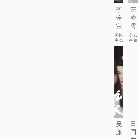
李
汪
连
凌
宝
霄
乔振
乔振
宇 饰
宇 饰
吴
田
廉
国