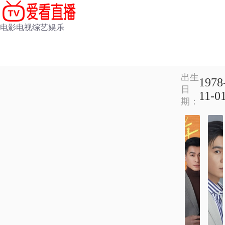
电影
电视
综艺
娱乐
出生
1978
日
11-0
期：