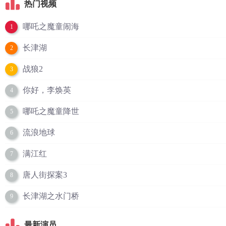
热门视频
哪吒之魔童闹海
1
长津湖
2
战狼2
3
你好，李焕英
4
哪吒之魔童降世
5
流浪地球
6
满江红
7
唐人街探案3
8
长津湖之水门桥
9
最新演员