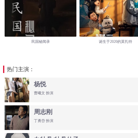
民国秘闻录
诞生于2020的莫扎特
热门主演：
杨悦
曹曦文 扮演
周志刚
丁勇岱 扮演