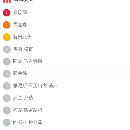
金玟周
1
孟嘉鑫
2
有田紀子
3
雪莉·格雷
4
阿瑟·马吉特森
5
新井纯
6
雅尼斯·亚历山大·基弗
7
罗兰·邦茹
8
梅克·德罗斯特
9
约书亚·迪亚兹
10