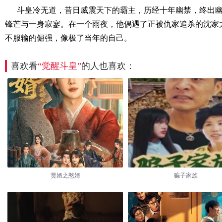
斗皇冷无道，昔日威震天下的霸主，历经十年幽禁，终出
锋芒与一身寂寥。在一个雨夜，他偶遇了正被仇家追杀的沈家
不服输的倔强，像极了当年的自己。
喜欢看
“觉醒斗皇”
的人也喜欢：
贤婿之憨婿
骗子家族