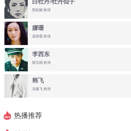
白牡丹/牡丹仙子
郭妃丽 扮演
娜珊
温碧霞 扮演
李西东
陈宝国 扮演
韩飞
吴建飞 扮演
热播推荐