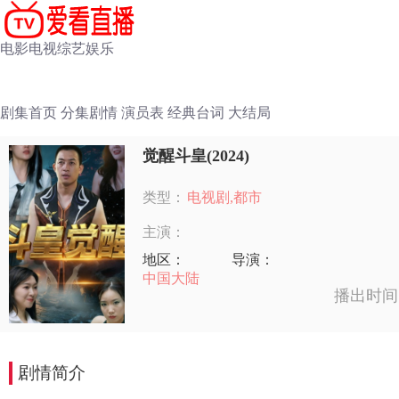
电影
电视
综艺
娱乐
剧集首页
分集剧情
演员表
经典台词
大结局
觉醒斗皇(2024)
类型：
电视剧,都市
主演：
地区：
导演：
中国大陆
播出时间
剧情简介