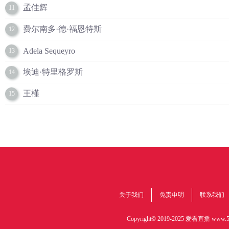
孟佳辉
11
费尔南多·德·福恩特斯
12
Adela Sequeyro
13
埃迪·特里格罗斯
14
王槿
15
关于我们
免责申明
联系我们
Copyright© 2019-2025 爱看直播
www.51