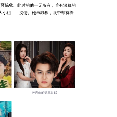
幽冥炼狱。此时的他一无所有，唯有深藏的
大小姐——沈情。她虽狼狈，眼中却有着
薛先生的驯主日记