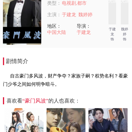
类型：
电视剧,都市
主演：
于建龙
魏婷婷
地区：
导演：
于建
魏婷
中国大陆
于建龙
龙
婷
饰
饰
剧情简介
自古豪门多风波，财产争夺？家族子嗣？权势名利？看豪
门少爷之间如何明争暗斗。
喜欢看
“豪门风波”
的人也喜欢：