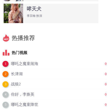
哮天犬
李宗翰 扮演
热播推荐
热门视频
哪吒之魔童闹海
0
1
长津湖
0
2
战狼2
0
3
你好，李焕英
0
4
哪吒之魔童降世
0
5