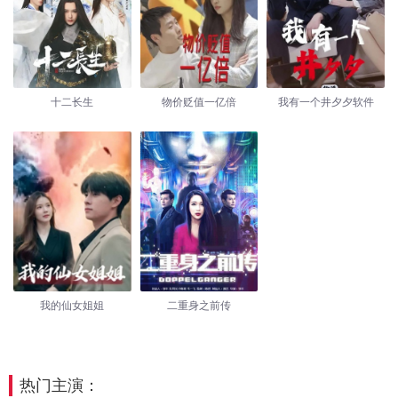
十二长生
物价贬值一亿倍
我有一个井夕夕软件
我的仙女姐姐
二重身之前传
热门主演：