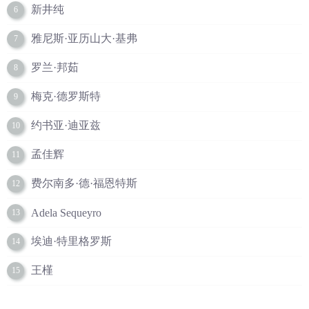
新井纯
6
雅尼斯·亚历山大·基弗
7
罗兰·邦茹
8
梅克·德罗斯特
9
约书亚·迪亚兹
10
孟佳辉
11
费尔南多·德·福恩特斯
12
Adela Sequeyro
13
埃迪·特里格罗斯
14
王槿
15