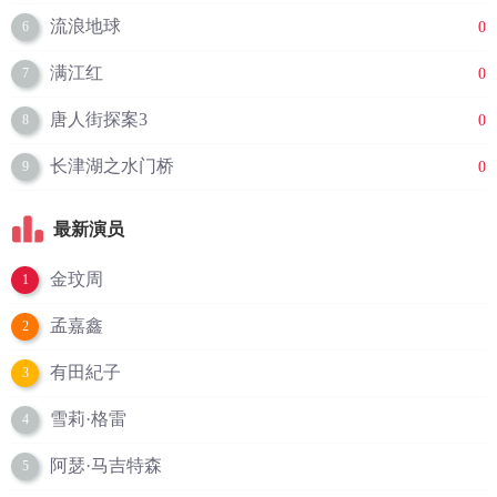
流浪地球
0
6
满江红
0
7
唐人街探案3
0
8
长津湖之水门桥
0
9
最新演员
金玟周
1
孟嘉鑫
2
有田紀子
3
雪莉·格雷
4
阿瑟·马吉特森
5