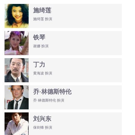
施绮莲
施绮莲 扮演
铁琴
谢娜 扮演
丁力
黄海波 扮演
乔·林德斯特伦
乔·林德斯特伦 扮演
刘兴东
保剑锋 扮演