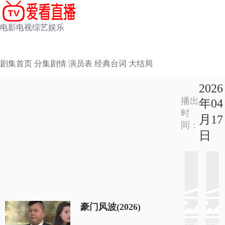
电影
电视
综艺
娱乐
剧集首页
分集剧情
演员表
经典台词
大结局
2026
播出
年04
时
月17
间：
日
豪门风波(2026)