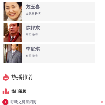
方玉喜
金慈玉 扮演
陈捍东
胡军 扮演
李庭琪
程前 扮演
热播推荐
热门视频
哪吒之魔童闹海
0
1