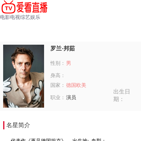
电影
电视
综艺
娱乐
罗兰·邦茹
性别：
男
身高：
国家：
德国欧美
出生日
职业：
演员
期：
名星简介
代表作《再见德国坦克》。,出生地: ,血型：