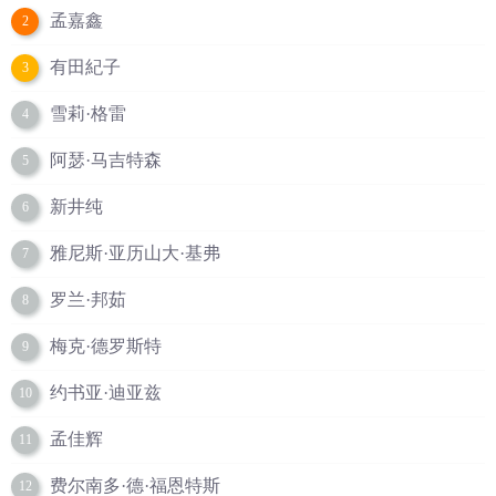
孟嘉鑫
2
有田紀子
3
雪莉·格雷
4
阿瑟·马吉特森
5
新井纯
6
雅尼斯·亚历山大·基弗
7
罗兰·邦茹
8
梅克·德罗斯特
9
约书亚·迪亚兹
10
孟佳辉
11
费尔南多·德·福恩特斯
12