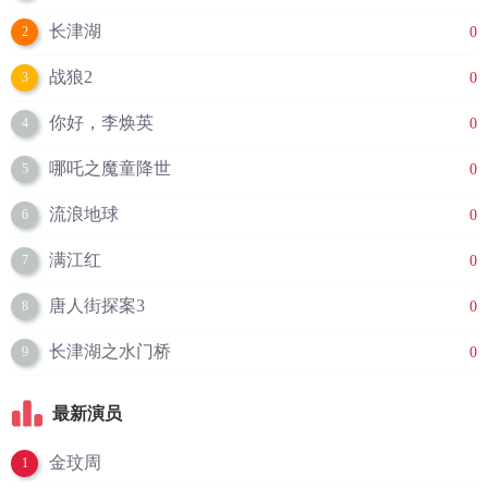
长津湖
0
2
战狼2
0
3
你好，李焕英
0
4
哪吒之魔童降世
0
5
流浪地球
0
6
满江红
0
7
唐人街探案3
0
8
长津湖之水门桥
0
9
最新演员
金玟周
1