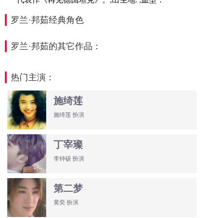
罗兰·邦茹经典角色
罗兰·邦茹的其它作品：
热门主演：
施绮莲
施绮莲 扮演
丁宰璨
李钟硕 扮演
第二梦
黄奕 扮演