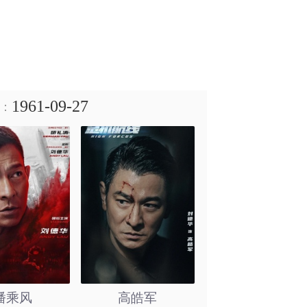
1961-09-27
：
潘乘风
高皓军