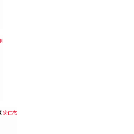
刚
演
狄仁杰