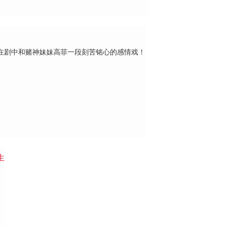
在剧中和赌神妹妹高菲一段刻苦铭心的感情戏！
生