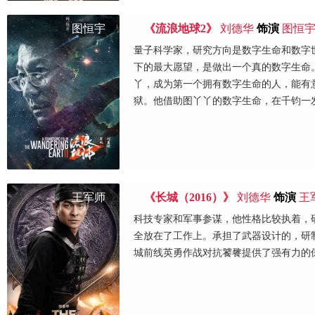
图恒宇
《流浪地球2》
刘德华
饰演
图恒
量子科学家，研究方向是数字生命和数字
下的最大愿望，是做出一个真的数字生命
丫，成为第一个拥有数字生命的人，能有
狱。他借助图丫丫的数字生命，在千钧一
王军师
《长城（2016）》
刘德华
饰演
王
科技专家和军事参谋，他性格比较执着，
全放在了工作上。承担了武器设计的，研
城前线英勇作战对抗饕餮提供了强有力的