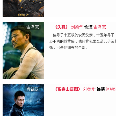
雷泽宽
《失孤》
刘德华
饰演
雷泽宽
一位寻子十五载的农民父亲，十五年寻子
步不离的斜背袋，他的背包里全是儿子及
钱，已是他拥有的全部。
肖锦汉
《富春山居图》
刘德华
饰演
肖锦