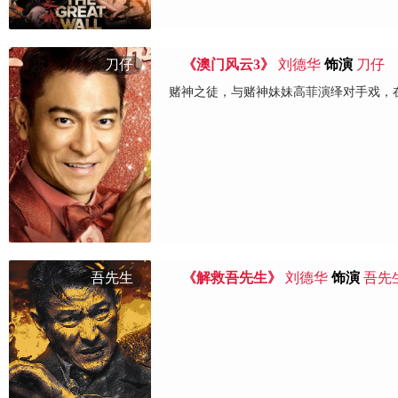
刀仔
《澳门风云3》
刘德华
饰演
刀仔
赌神之徒，与赌神妹妹高菲演绎对手戏，
吾先生
《解救吾先生》
刘德华
饰演
吾先