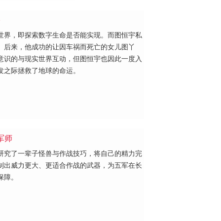
宇
世界，即探索数字生命是否能实现。而图恒宇私
。后来，他成功的让因车祸而死亡的女儿图丫
意识的与现实世界互动，但图恒宇也因此一度入
发之际拯救了地球的命运。
军师
研究了一辈子怪兽与作战技巧，将自己的精力完
制出威力更大、更适合作战的武器，为五军在长
保障。