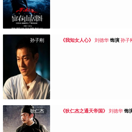
孙子刚
《我知女人心》
刘德华
饰演
孙子
狄仁杰
《狄仁杰之通天帝国》
刘德华
饰