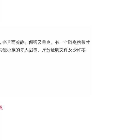
，痛苦而冷静、倔强又善良。有一个随身携带寸
其他小孩的寻人启事、身分证明文件及少许零
汉