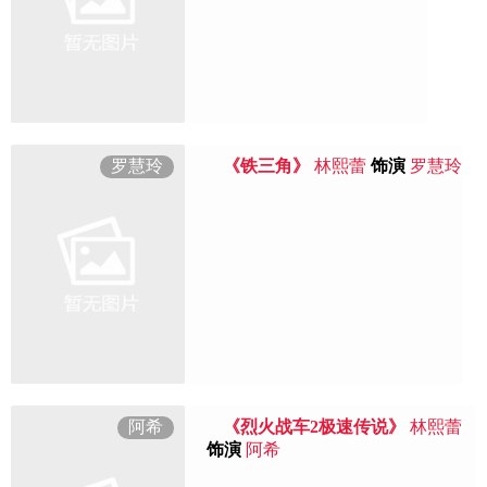
罗慧玲
《铁三角》
林熙蕾
饰演
罗慧玲
阿希
《烈火战车2极速传说》
林熙蕾
饰演
阿希