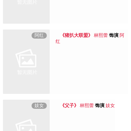
阿红
《猪扒大联盟》
林熙蕾
饰演
阿
红
妓女
《父子》
林熙蕾
饰演
妓女