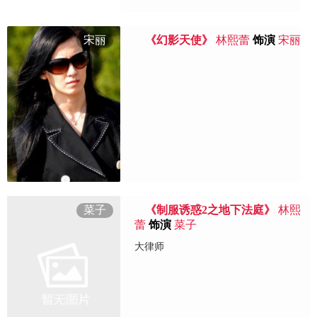
宋丽
《幻影天使》
林熙蕾
饰演
宋丽
菜子
《制服诱惑2之地下法庭》
林熙
蕾
饰演
菜子
大律师