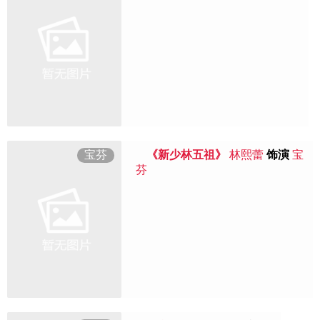
宝芬
《新少林五祖》
林熙蕾
饰演
宝
芬