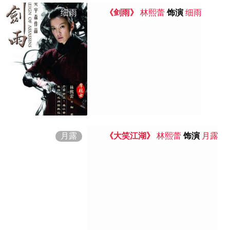
细雨
《剑雨》
林熙蕾
饰演
细雨
月露
《大笑江湖》
林熙蕾
饰演
月露