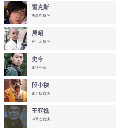
雷克斯
唐禹哲 扮演
展昭
释小龙 扮演
史今
张译 扮演
段小楼
张丰毅 扮演
王亚樵
申军谊 扮演