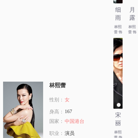
细
月
雨
露
林熙
林熙
蕾 饰
蕾 饰
林熙蕾
性别：
女
167
身高：
宋
国家：
中国港台
丽
林熙
职业：
演员
蕾 饰