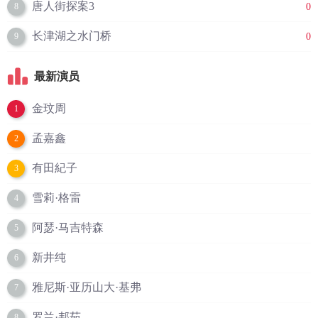
唐人街探案3
0
8
长津湖之水门桥
0
9
最新演员
金玟周
1
孟嘉鑫
2
有田紀子
3
雪莉·格雷
4
阿瑟·马吉特森
5
新井纯
6
雅尼斯·亚历山大·基弗
7
罗兰·邦茹
8