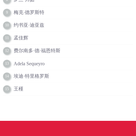
梅克·德罗斯特
9
约书亚·迪亚兹
10
孟佳辉
11
费尔南多·德·福恩特斯
12
Adela Sequeyro
13
埃迪·特里格罗斯
14
王槿
15