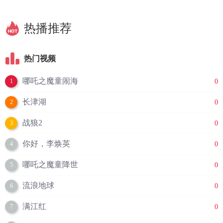
热播推荐
热门视频
哪吒之魔童闹海
0
1
长津湖
0
2
战狼2
0
3
你好，李焕英
0
4
哪吒之魔童降世
0
5
流浪地球
0
6
满江红
0
7