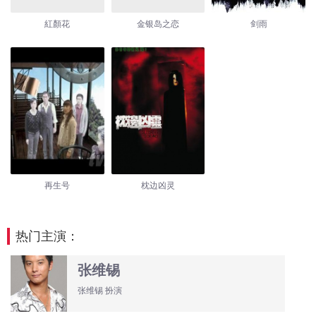
紅顏花
金银岛之恋
剑雨
再生号
枕边凶灵
热门主演：
张维锡
张维锡 扮演