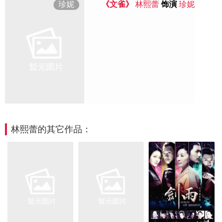
珍妮
《文雀》
林熙蕾
饰演
珍妮
林熙蕾的其它作品：