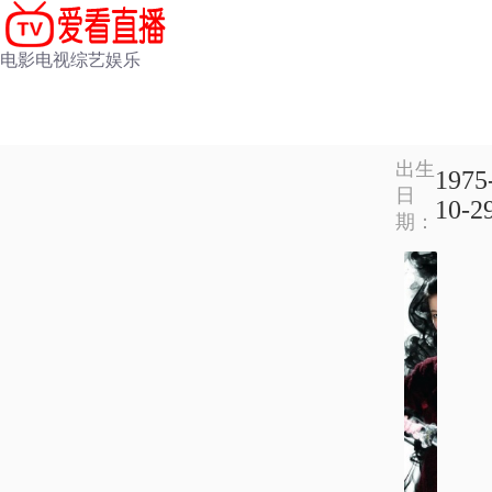
电影
电视
综艺
娱乐
出生
1975
日
10-2
期：