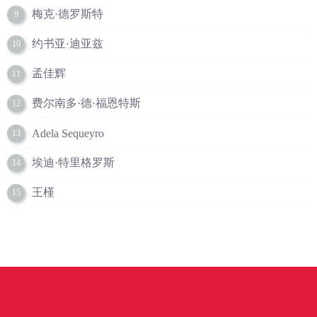
梅克·德罗斯特
9
约书亚·迪亚兹
10
孟佳辉
11
费尔南多·德·福恩特斯
12
Adela Sequeyro
13
埃迪·特里格罗斯
14
王槿
15