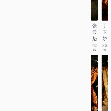
张
丁
云
玉
魁
娇
王阳
万茜
饰
饰