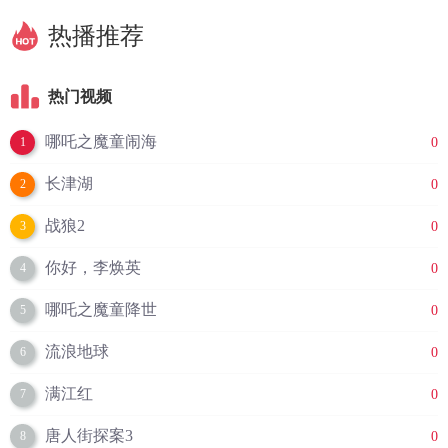
热播推荐
热门视频
哪吒之魔童闹海
0
1
长津湖
0
2
战狼2
0
3
你好，李焕英
0
4
哪吒之魔童降世
0
5
流浪地球
0
6
满江红
0
7
唐人街探案3
0
8