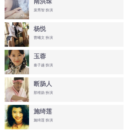
南洪珠
裴秀智 扮演
杨悦
曹曦文 扮演
玉蓉
秦子越 扮演
断肠人
那维勋 扮演
施绮莲
施绮莲 扮演