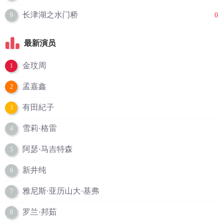
长津湖之水门桥
0
9
最新演员
金玟周
1
孟嘉鑫
2
有田紀子
3
雪莉·格雷
4
阿瑟·马吉特森
5
新井纯
6
雅尼斯·亚历山大·基弗
7
罗兰·邦茹
8