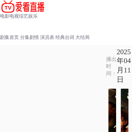
电影
电视
综艺
娱乐
剧集首页
分集剧情
演员表
经典台词
大结局
2025
播出
年04
时
月11
间：
日