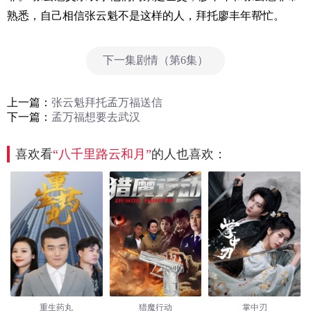
熟悉，自己相信张云魁不是这样的人，拜托廖丰年帮忙。
下一集剧情（第6集）
上一篇：
张云魁拜托孟万福送信
下一篇：
孟万福想要去武汉
喜欢看
“八千里路云和月”
的人也喜欢：
重生药丸
猎魔行动
掌中刃