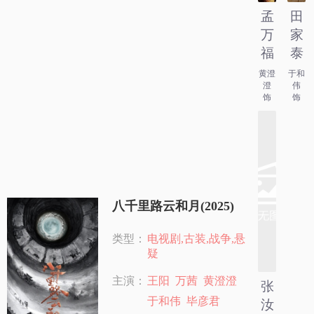
孟
田
万
家
福
泰
黄澄
于和
澄
伟
饰
饰
八千里路云和月(2025)
类型：
电视剧,古装,战争,悬
疑
主演：
王阳
万茜
黄澄澄
张
于和伟
毕彦君
汝