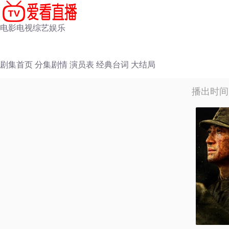
电影
电视
综艺
娱乐
剧集首页
分集剧情
演员表
经典台词
大结局
播出时间