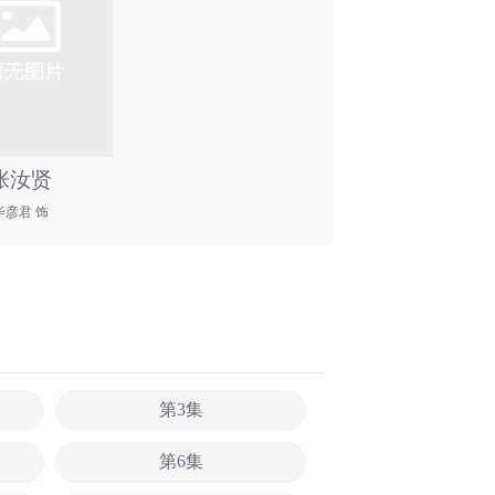
张汝贤
毕彦君 饰
第3集
第6集