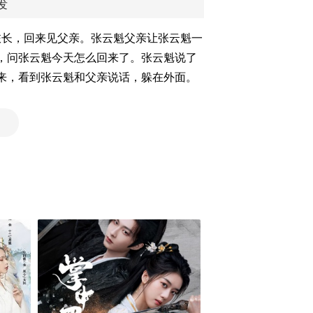
发
旅长，回来见父亲。张云魁父亲让张云魁一
，问张云魁今天怎么回来了。张云魁说了
来，看到张云魁和父亲说话，躲在外面。
）