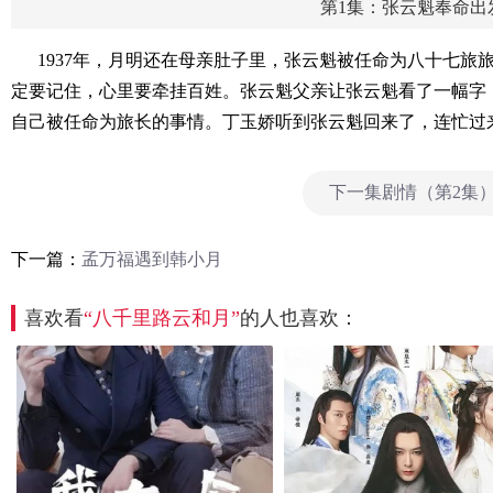
第1集：张云魁奉命出
1937年，月明还在母亲肚子里，张云魁被任命为八十七旅
定要记住，心里要牵挂百姓。张云魁父亲让张云魁看了一幅字
自己被任命为旅长的事情。丁玉娇听到张云魁回来了，连忙过
下一集剧情（第2集
下一篇：
孟万福遇到韩小月
喜欢看
“八千里路云和月”
的人也喜欢：