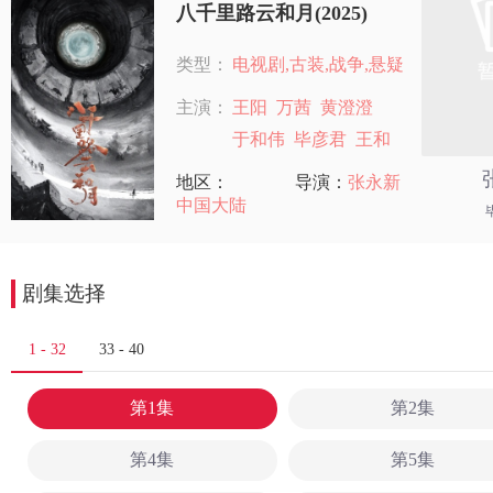
八千里路云和月(2025)
类型：
电视剧,古装,战争,悬疑
主演：
王阳
万茜
黄澄澄
于和伟
毕彦君
王和
地区：
导演：
张永新
中国大陆
剧集选择
1 - 32
33 - 40
第1集
第2集
第4集
第5集