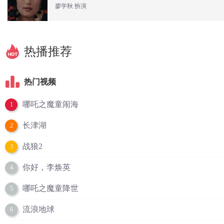
廖学秋 扮演
热播推荐
热门视频
哪吒之魔童闹海
1
长津湖
2
战狼2
3
你好，李焕英
4
哪吒之魔童降世
5
流浪地球
6