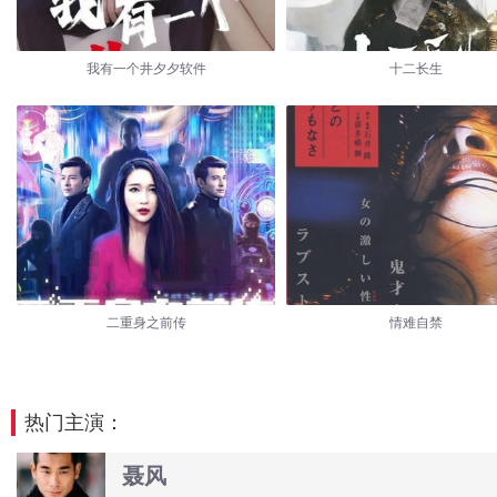
我有一个井夕夕软件
十二长生
二重身之前传
情难自禁
热门主演：
聂风