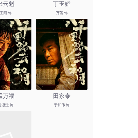
张云魁
丁玉娇
王阳 饰
万茜 饰
孟万福
田家泰
黄澄澄 饰
于和伟 饰