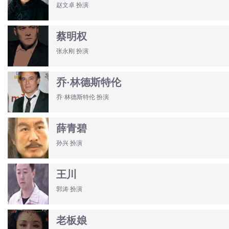
赵文卓 扮演
蔡明权
张永刚 扮演
乔·林德斯特伦
乔·林德斯特伦 扮演
薛青碧
孙兴 扮演
王川
郭涛 扮演
老板娘